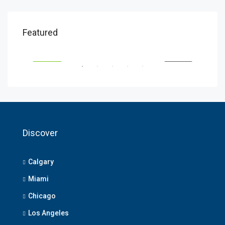
$1,800
$1,
Featured
Savanna Walk
216 
RENT
FEATURED
FOR RENT
FEA
Discover
Calgary
Miami
Chicago
Los Angeles